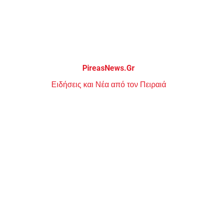
Μεταπηδήστε
στο
περιεχόμενο
PireasNews.Gr
Ειδήσεις και Νέα από τον Πειραιά