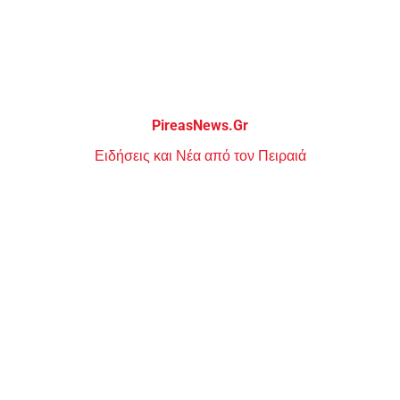
Μεταπηδήστε
στο
περιεχόμενο
PireasNews.Gr
Ειδήσεις και Νέα από τον Πειραιά