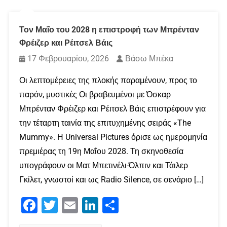
Τον Μαΐο του 2028 η επιστροφή των Μπρένταν
Φρέιζερ και Ρέιτσελ Βάις
17 Φεβρουαρίου, 2026
Βάσω Μπέκα
Οι λεπτομέρειες της πλοκής παραμένουν, προς το
παρόν, μυστικές Οι βραβευμένοι με Όσκαρ
Μπρένταν Φρέιζερ και Ρέιτσελ Βάις επιστρέφουν για
την τέταρτη ταινία της επιτυχημένης σειράς «The
Mummy». Η Universal Pictures όρισε ως ημερομηνία
πρεμιέρας τη 19η Μαΐου 2028. Τη σκηνοθεσία
υπογράφουν οι Ματ Μπετινέλι-Όλπιν και Τάιλερ
Γκίλετ, γνωστοί και ως Radio Silence, σε σενάριο […]
Facebook
Twitter
Email
LinkedIn
Μοιραστείτε