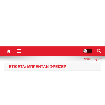
κουμπί
λειτουργίας
ιστότοπου
ΕΤΙΚΈΤΑ:
ΜΠΡΈΝΤΑΝ ΦΡΈΙΖΕΡ