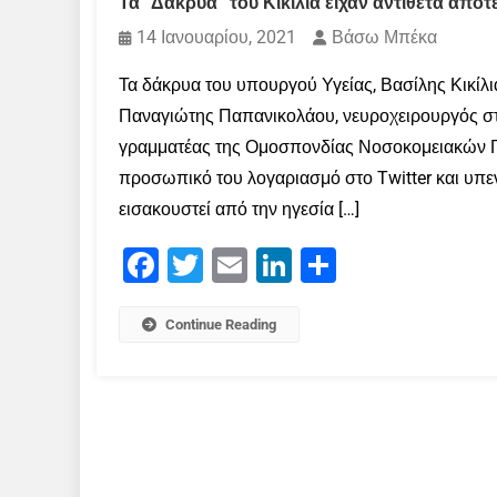
Τα “Δάκρυα” του Κικίλια είχαν αντίθετα απο
14 Ιανουαρίου, 2021
Βάσω Μπέκα
Τα δάκρυα του υπουργού Υγείας, Βασίλης Κικίλια
Παναγιώτης Παπανικολάου, νευροχειρουργός στο
γραμματέας της Ομοσπονδίας Νοσοκομειακών Γ
προσωπικό του λογαριασμό στο Twitter και υπε
εισακουστεί από την ηγεσία […]
Facebook
Twitter
Email
LinkedIn
Μοιραστείτε
Continue Reading