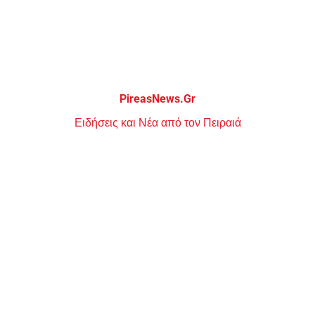
Μεταπηδήστε
στο
περιεχόμενο
PireasNews.Gr
Ειδήσεις και Νέα από τον Πειραιά