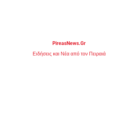
Μεταπηδήστε
στο
περιεχόμενο
PireasNews.Gr
Ειδήσεις και Νέα από τον Πειραιά