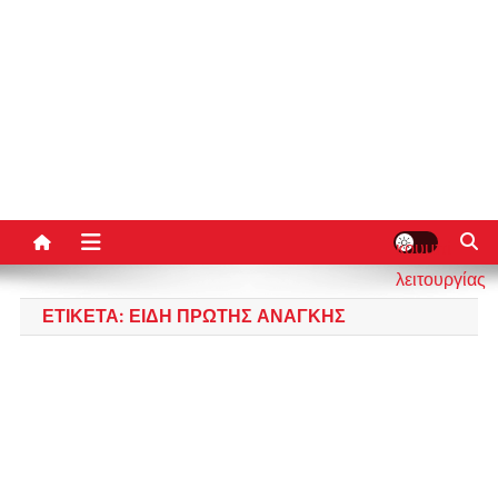
κουμπί
λειτουργίας
ιστότοπου
ΕΤΙΚΈΤΑ:
ΕΊΔΗ ΠΡΏΤΗΣ ΑΝΆΓΚΗΣ