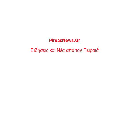
Μεταπηδήστε
στο
περιεχόμενο
PireasNews.Gr
Ειδήσεις και Νέα από τον Πειραιά