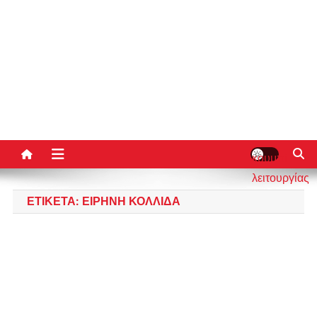
κουμπί
λειτουργίας
ιστότοπου
ΕΤΙΚΈΤΑ:
ΕΙΡΉΝΗ ΚΟΛΛΙΔΆ