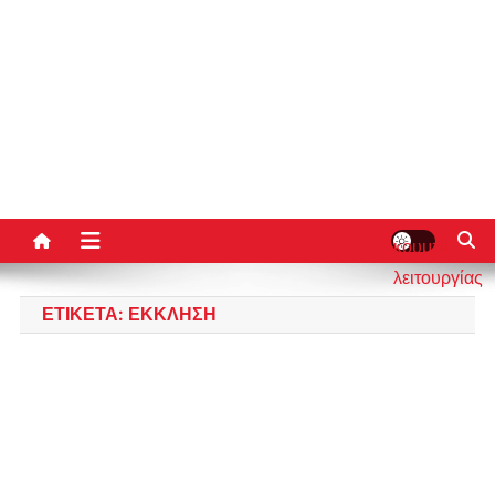
κουμπί
λειτουργίας
ιστότοπου
ΕΤΙΚΈΤΑ:
ΈΚΚΛΗΣΗ