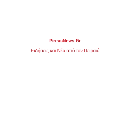
Μεταπηδήστε
στο
περιεχόμενο
PireasNews.Gr
Ειδήσεις και Νέα από τον Πειραιά