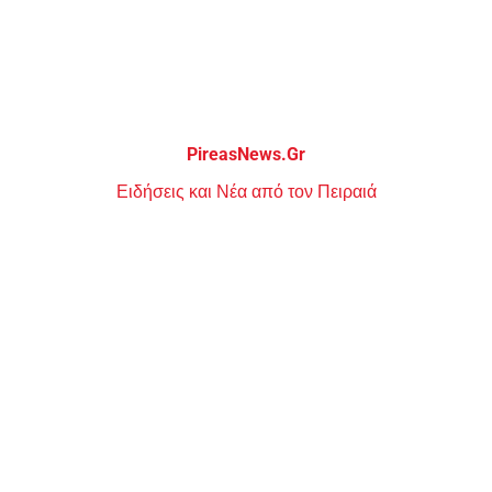
Μεταπηδήστε
στο
περιεχόμενο
PireasNews.Gr
Ειδήσεις και Νέα από τον Πειραιά