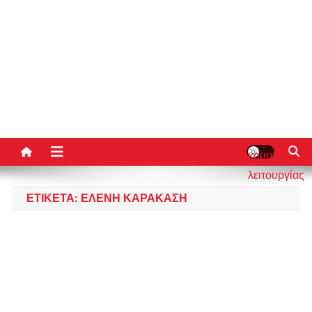
κουμπί
λειτουργίας
ιστότοπου
ΕΤΙΚΈΤΑ:
ΕΛΈΝΗ ΚΑΡΑΚΆΣΗ