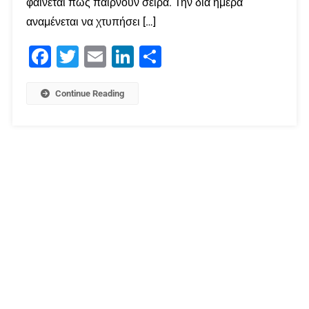
φαίνεται πως παίρνουν σειρά. Την δια ημέρα
αναμένεται να χτυπήσει […]
Facebook
Twitter
Email
LinkedIn
Μοιραστείτε
Continue Reading