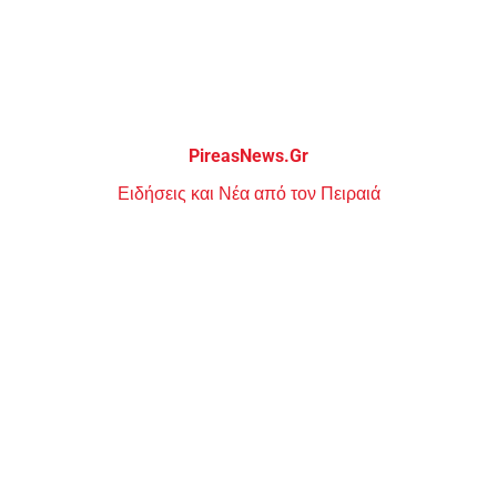
Μεταπηδήστε
στο
περιεχόμενο
PireasNews.Gr
Ειδήσεις και Νέα από τον Πειραιά