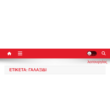
κουμπί
λειτουργίας
ιστότοπου
ΕΤΙΚΈΤΑ:
ΓΑΛΑΞΊΔΙ