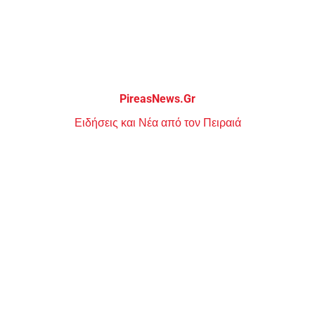
Μεταπηδήστε
στο
περιεχόμενο
PireasNews.Gr
Ειδήσεις και Νέα από τον Πειραιά