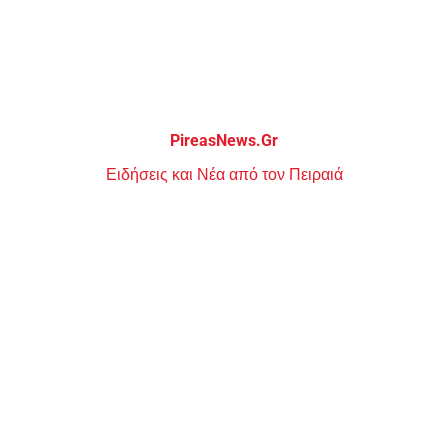
Μεταπηδήστε
στο
περιεχόμενο
PireasNews.Gr
Ειδήσεις και Νέα από τον Πειραιά