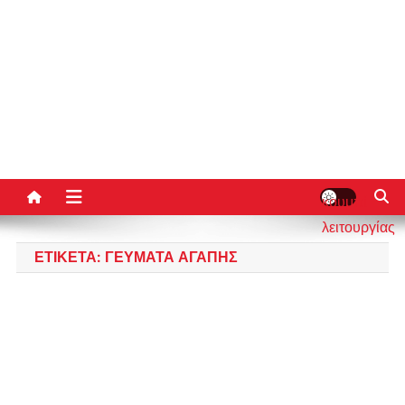
κουμπί
λειτουργίας
ιστότοπου
ΕΤΙΚΈΤΑ:
ΓΕΎΜΑΤΑ ΑΓΆΠΗΣ