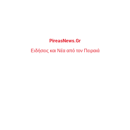
Μεταπηδήστε
στο
περιεχόμενο
PireasNews.Gr
Ειδήσεις και Νέα από τον Πειραιά