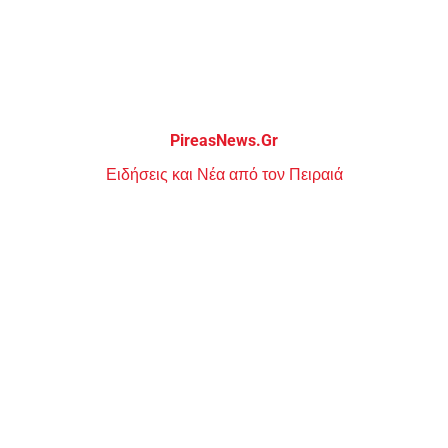
Μεταπηδήστε
στο
περιεχόμενο
PireasNews.Gr
Ειδήσεις και Νέα από τον Πειραιά