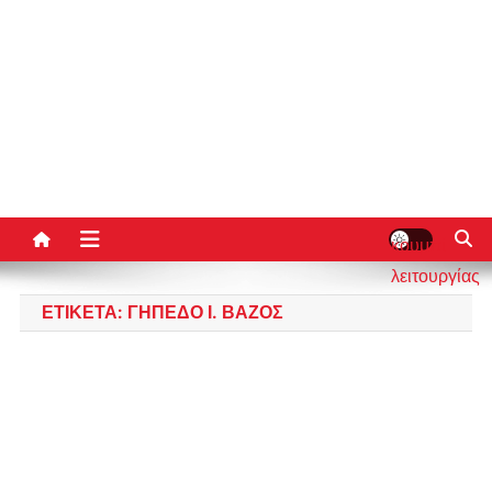
κουμπί
λειτουργίας
ιστότοπου
ΕΤΙΚΈΤΑ:
ΓΉΠΕΔΟ Ι. ΒΆΖΟΣ