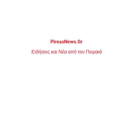
Μεταπηδήστε
στο
περιεχόμενο
PireasNews.Gr
Ειδήσεις και Νέα από τον Πειραιά