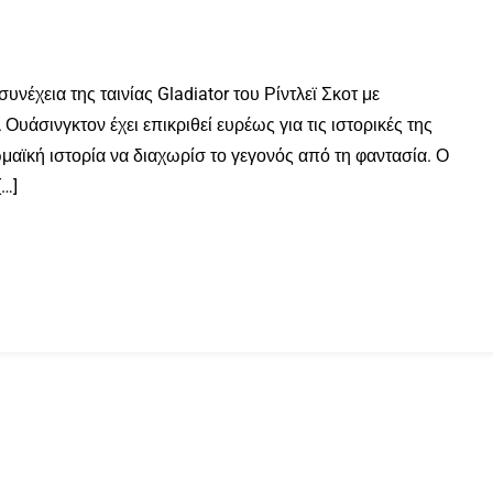
υνέχεια της ταινίας Gladiator του Ρίντλεϊ Σκοτ με
υάσινγκτον έχει επικριθεί ευρέως για τις ιστορικές της
ωμαϊκή ιστορία να διαχωρίσ το γεγονός από τη φαντασία. Ο
[…]