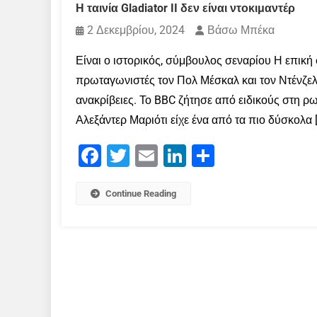
Η ταινία Gladiator II δεν είναι ντοκιμαντέρ
2 Δεκεμβρίου, 2024
Βάσω Μπέκα
Είναι ο ιστορικός, σύμβουλος σεναρίου Η επική σ
πρωταγωνιστές τον Πολ Μέσκαλ και τον Ντένζελ Ο
ανακρίβειες. Το BBC ζήτησε από ειδικούς στη ρ
Αλεξάντερ Μαριότι είχε ένα από τα πιο δύσκολα 
Facebook
Twitter
Email
LinkedIn
Μοιραστείτε
Continue Reading