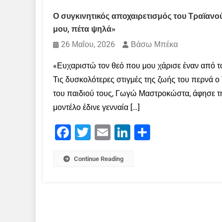
Ο συγκινητικός αποχαιρετισμός του Τραϊαν
μου, πέτα ψηλά»
26 Μαΐου, 2026
Βάσω Μπέκα
«Ευχαριστώ τον θεό που μου χάρισε έναν από το
Τις δυσκολότερες στιγμές της ζωής του περνά ο
του παιδιού τους, Γωγώ Μαστροκώστα, άφησε τη
μοντέλο έδινε γενναία […]
Facebook
Twitter
Email
LinkedIn
Μοιραστείτε
Continue Reading