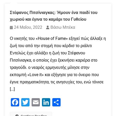
Στέφανος Πιτσίνιαγκας: Ήμουν ένα παιδί του
χωριού και έγινα το καμάρι του Γυθείου
24 Μαΐου, 2022
Βάσω Μπέκα
Ο νικητής του «House of Fame» εξηγεί πώς άλλαξε η
ζωή του από την στιγμή που κέρδισ το ριάλιτι
Εντελώς έχει αλλάξει η ζωή του Στέφανου
Πιτσίνιαγκα, ο οποίος έχει ξεκινήσει καριέρα στο
τραγούδι. ο νεαρός ερμηνευτής μίλησε στην
εκπομπή «Love it» και εξήγησε για το όνειρο που
έγινε πραγματικότητα, τις ανησυχίες του, ενώ τόνισε
[…]
Facebook
Twitter
Email
LinkedIn
Μοιραστείτε