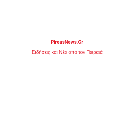
Μεταπηδήστε
στο
περιεχόμενο
PireasNews.Gr
Ειδήσεις και Νέα από τον Πειραιά