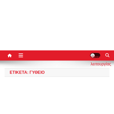
κουμπί
λειτουργίας
ιστότοπου
ΕΤΙΚΈΤΑ:
ΓΎΘΕΙΟ