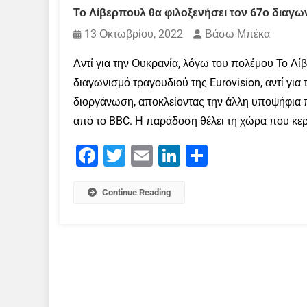
Το Λίβερπουλ θα φιλοξενήσει τον 67ο διαγω
13 Οκτωβρίου, 2022
Βάσω Μπέκα
Αντί για την Ουκρανία, λόγω του πολέμου Το Λίβ
διαγωνισμό τραγουδιού της Eurovision, αντί για
διοργάνωση, αποκλείοντας την άλλη υποψήφια 
από το BBC. Η παράδοση θέλει τη χώρα που κερδ
Facebook
Twitter
Email
LinkedIn
Μοιραστείτε
Continue Reading