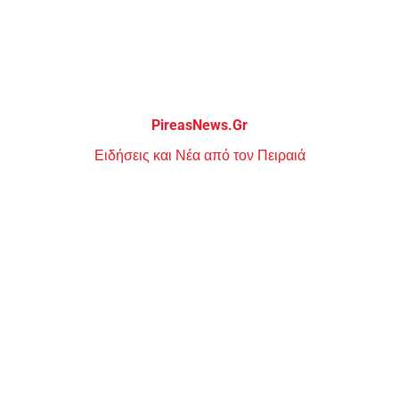
Μεταπηδήστε
στο
περιεχόμενο
PireasNews.Gr
Ειδήσεις και Νέα από τον Πειραιά