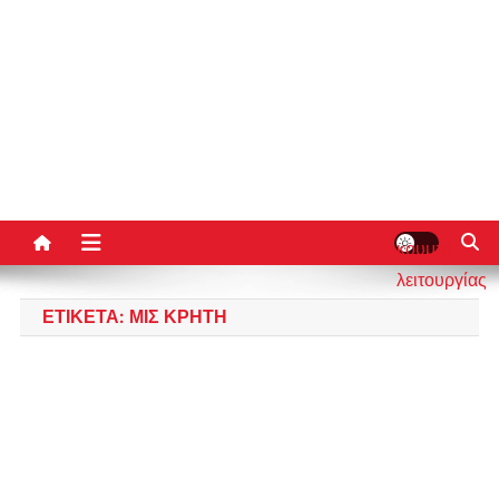
κουμπί
λειτουργίας
ιστότοπου
ΕΤΙΚΈΤΑ:
ΜΙΣ ΚΡΉΤΗ