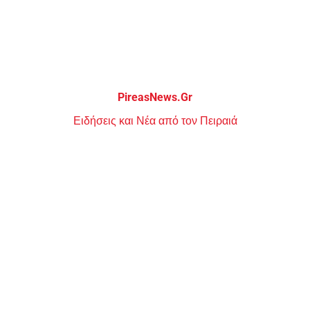
Μεταπηδήστε
στο
περιεχόμενο
PireasNews.Gr
Ειδήσεις και Νέα από τον Πειραιά