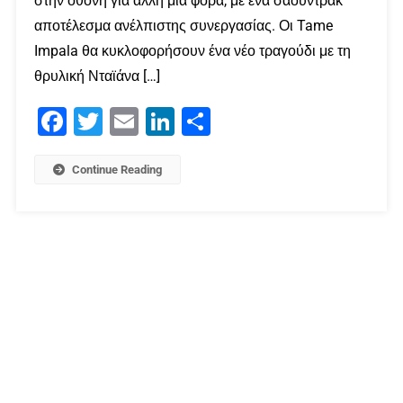
στην οθόνη για άλλη μια φορά, με ένα σάουντρακ
αποτέλεσμα ανέλπιστης συνεργασίας. Οι Tame
Impala θα κυκλοφορήσουν ένα νέο τραγούδι με τη
θρυλική Νταϊάνα […]
Facebook
Twitter
Email
LinkedIn
Μοιραστείτε
Continue Reading