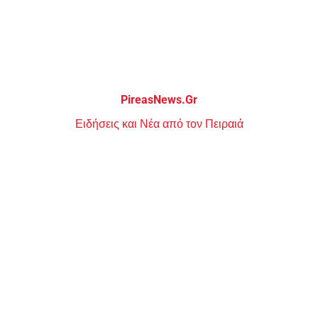
Μεταπηδήστε
στο
περιεχόμενο
PireasNews.Gr
Ειδήσεις και Νέα από τον Πειραιά