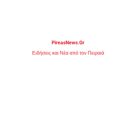
Μεταπηδήστε
στο
περιεχόμενο
PireasNews.Gr
Ειδήσεις και Νέα από τον Πειραιά