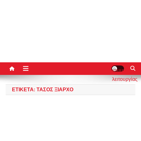
κουμπί
λειτουργίας
ιστότοπου
ΕΤΙΚΈΤΑ:
ΤΆΣΟΣ ΞΙΑΡΧΌ