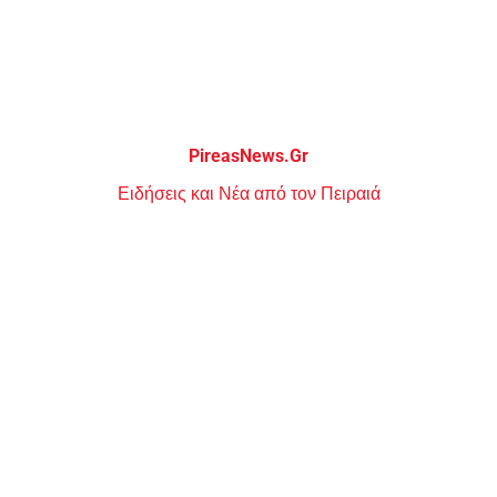
Μεταπηδήστε
στο
περιεχόμενο
PireasNews.Gr
Ειδήσεις και Νέα από τον Πειραιά