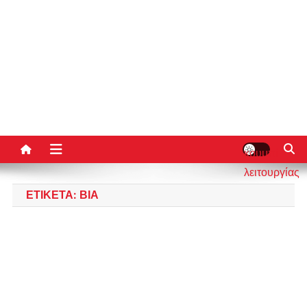
κουμπί
λειτουργίας
ιστότοπου
ΕΤΙΚΈΤΑ:
ΒΊΑ