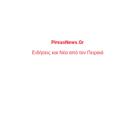
Μεταπηδήστε
στο
περιεχόμενο
PireasNews.Gr
Ειδήσεις και Νέα από τον Πειραιά