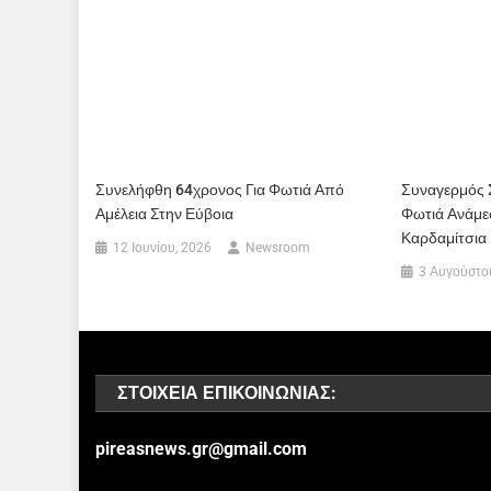
Συνελήφθη 64χρονος Για Φωτιά Από
Συναγερμός Σ
Αμέλεια Στην Εύβοια
Φωτιά Ανάμεσ
Καρδαμίτσια
12 Ιουνίου, 2026
Newsroom
3 Αυγούστο
ΣΤΟΙΧΕΊΑ ΕΠΙΚΟΙΝΩΝΊΑΣ:
pireasnews.gr@gmail.com