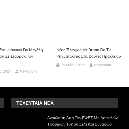
τα Ιωάννινα Για Μεγάλη
Νέος Έλεγχος Με Drone Για Τις
α Σε Σταυράκι Και
Ρηγματώσεις Στις Βούτες Ηρακλείου
15 Μαΐου, 2025
Newsroom
υ, 2024
Newsroom
ΤΕΛΕΥΤΑΊΑ ΝΈΑ
Ανάκληση Από Τον ΕΦΕΤ Μη Ασφαλών
Τροφίμων Τύπου Ζελέ Και Συναφών