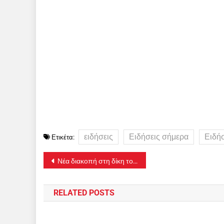
ειδήσεις
Ειδήσεις σήμερα
Ειδή
Ετικέτα:
Πλοήγηση
Νέα διακοπή στη δίκη του για την εισβολή με όπλο στην Τούμπα
άρθρων
RELATED POSTS