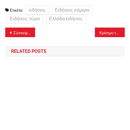
ειδήσεις
Ειδήσεις σήμερα
Ετικέτα:
Ειδήσεις τώρα
Ελλάδα ειδήσεις
Πλοήγηση
Σύσκεψη στην Πάτρα για τα μέτρα στον εορτασμό του πολιούχου της πόλης Άγιου Ανδρέα
Κρίσιμο το επόμενο δεκαπενθήμερο για την εξέλιξη της πανδημίας σύμφωνα με τους ειδικούς
άρθρων
RELATED POSTS