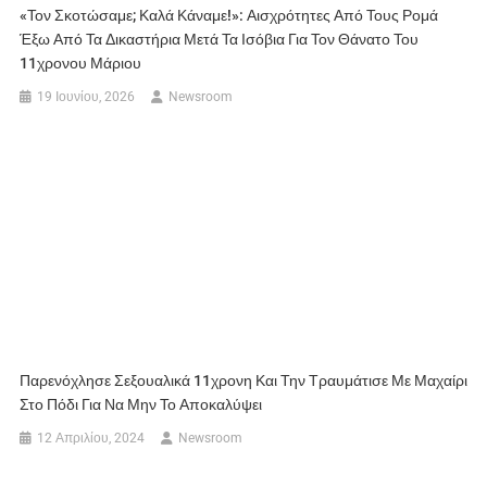
«Τον Σκοτώσαμε; Καλά Κάναμε!»: Αισχρότητες Από Τους Ρομά
Έξω Από Τα Δικαστήρια Μετά Τα Ισόβια Για Τον Θάνατο Του
11χρονου Μάριου
19 Ιουνίου, 2026
Newsroom
Παρενόχλησε Σεξουαλικά 11χρονη Και Την Τραυμάτισε Με Μαχαίρι
Στο Πόδι Για Να Μην Το Αποκαλύψει
12 Απριλίου, 2024
Newsroom