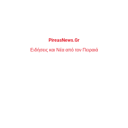
Μεταπηδήστε
στο
περιεχόμενο
PireasNews.Gr
Ειδήσεις και Νέα από τον Πειραιά