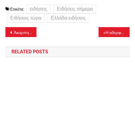
ειδήσεις
Ειδήσεις σήμερα
Ετικέτα:
Ειδήσεις τώρα
Ελλάδα ειδήσεις
Πλοήγηση
Άκαρπη η έως τώρα έρευνα για την 23χρονη αγνοούμενη φοιτήτρια
«Η αδερφή του 39χρονου έχει νοσηλευτεί σε ψυχιατρική κλινική»
άρθρων
RELATED POSTS