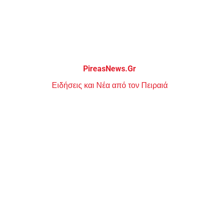
Μεταπηδήστε
στο
περιεχόμενο
PireasNews.Gr
Ειδήσεις και Νέα από τον Πειραιά