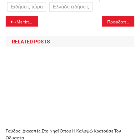
Ειδήσεις τώρα
Ελλάδα ειδήσεις
Πλοήγηση
«Με τίποτα δεν θα σκότωνε τον γιο της», λέει η γιαγιά του Ολύμπιου για το διπλό φονικό στο Αίγιο
Προειδοποίηση του ΕΟΦ για παράνομη προώθηση και χορήγηση «ενδοφλέβιων θεραπειών» ως συμπληρωμάτων διατροφής
άρθρων
RELATED POSTS
Γαύδος: Διακοπές Στο Νησί Όπου Η Καλυψώ Κρατούσε Τον
Οδυσσέα