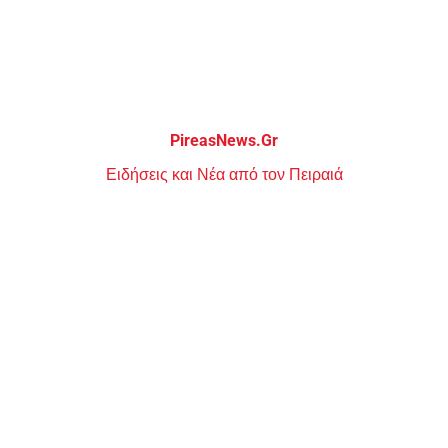
Μεταπηδήστε
στο
περιεχόμενο
PireasNews.Gr
Ειδήσεις και Νέα από τον Πειραιά