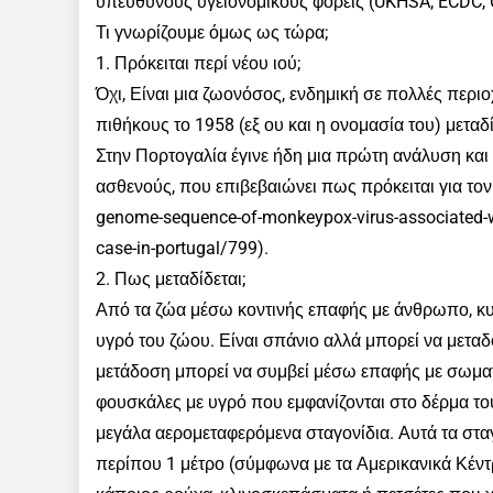
υπεύθυνους υγειονομικούς φορείς (UKHSA, ECDC,
Τι γνωρίζουμε όμως ως τώρα;
1. Πρόκειται περί νέου ιού;
Όχι, Είναι μια ζωονόσος, ενδημική σε πολλές περιο
πιθήκους το 1958 (εξ ου και η ονομασία του) μεταδί
Στην Πορτογαλία έγινε ήδη μια πρώτη ανάλυση και 
ασθενούς, που επιβεβαιώνει πως πρόκειται για τον ιό
genome-sequence-of-monkeypox-virus-associated-w
case-in-portugal/799).
2. Πως μεταδίδεται;
Από τα ζώα μέσω κοντινής επαφής με άνθρωπο, κυ
υγρό του ζώου. Είναι σπάνιο αλλά μπορεί να μετα
μετάδοση μπορεί να συμβεί μέσω επαφής με σωματι
φουσκάλες με υγρό που εμφανίζονται στο δέρμα το
μεγάλα αερομεταφερόμενα σταγονίδια. Αυτά τα στα
περίπου 1 μέτρο (σύμφωνα με τα Αμερικανικά Κέντ