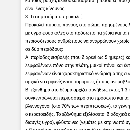
κάποιος ρούχα, κλινοσκεπάσματα ή πετσέτες που χ
είναι ένας κίνδυνος.
3. Τι συμπτώματα προκαλεί;
Προκαλεί πυρετό, πόνους στο σώμα, πρησμένους λεμ
με υγρό φουσκάλες στο πρόσωπο, τα χέρια και τα π
περισσότερους ανθρώπους να αναρρώνουν χωρίς θε
σε δύο περιόδους:
Α. περίοδος εισβολής (που διαρκεί ως 5 ημέρες) κ
λεμφαδένων, πόνο στην πλάτη, μυϊκοί πόνοι και έν
λεμφαδένων είναι χαρακτηριστικό γνώρισμα της ευ
αρχικά να εμφανίζονται παρόμοιες (όπως ανεμοβλογι
Β. εξάνθημα στο δέρμα αρχίζει συνήθως εντός 1-3 
συγκεντρώνεται περισσότερο στο πρόσωπο και τα 
βλεννογόνοι (στο 70% των περιπτώσεων), τα γεννητ
ο κερατοειδής. Το εξάνθημα εξελίσσεται διαδοχικά 
διαυγές υγρό), φλύκταινες (γεμάτες με κιτρινωπό 