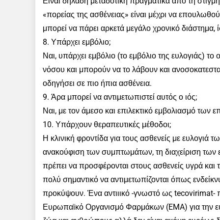
Είναι δηλαδή μεταδοτική πραγματικά από τη στιγμή
«πορείας της ασθένειας» είναι μέχρι να επουλωθού
μπορεί να πάρει αρκετά μεγάλο χρονικό διάστημα, 
8. Υπάρχει εμβόλιο;
Ναι, υπάρχει εμβόλιο (το εμβόλιο της ευλογιάς) τ
νόσου και μπορούν να το λάβουν και ανοσοκατεστα
οδηγήσει σε πιο ήπια ασθένεια.
9. Άρα μπορεί να αντιμετωπιστεί αυτός ο ιός;
Ναι, με τον άμεσο και επιλεκτικό εμβολιασμό των
10. Υπάρχουν θεραπευτικές μέθοδοι;
Η κλινική φροντίδα για τους ασθενείς με ευλογιά 
ανακούφιση των συμπτωμάτων, τη διαχείριση των
πρέπει να προσφέρονται στους ασθενείς υγρά και τ
πολύ σημαντικό να αντιμετωπίζονται όπως ενδείκνυ
προκύψουν. Ένα αντιιικό -γνωστό ως tecovirimat- 
Ευρωπαϊκό Οργανισμό Φαρμάκων (EMA) για την ευλ