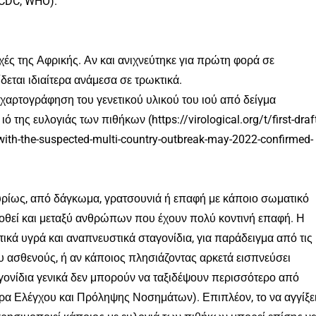
 CDC, WHO).
χές της Αφρικής. Αν και ανιχνεύτηκε για πρώτη φορά σε
δεται ιδιαίτερα ανάμεσα σε τρωκτικά.
χαρτογράφηση του γενετικού υλικού του ιού από δείγμα
 της ευλογιάς των πιθήκων (https://virological.org/t/first-draft
ith-the-suspected-multi-country-outbreak-may-2022-confirmed-
ρίως, από δάγκωμα, γρατσουνιά ή επαφή με κάποιο σωματικό
δοθεί και μεταξύ ανθρώπων που έχουν πολύ κοντινή επαφή. Η
κά υγρά και αναπνευστικά σταγονίδια, για παράδειγμα από τις
υ ασθενούς, ή αν κάποιος πλησιάζοντας αρκετά εισπνεύσει
γονίδια γενικά δεν μπορούν να ταξιδέψουν περισσότερο από
ρα Ελέγχου και Πρόληψης Νοσημάτων). Επιπλέον, το να αγγίξε