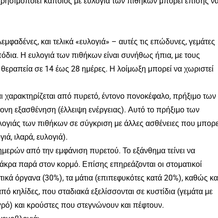
ρησιμοποιεί κάποιος με ευλογιά των πιθήκων μπορεί επίσης ν
φαδένες, και τελικά «ευλογιά» – αυτές τις επώδυνες, γεμάτες
όδια. Η ευλογιά των πιθήκων είναι συνήθως ήπια, με τους
ραπεία σε 14 έως 28 ημέρες. Η λοίμωξη μπορεί να χωριστεί
αι χαρακτηρίζεται από πυρετό, έντονο πονοκέφαλο, πρήξιμο των
τονη εξασθένηση (έλλειψη ενέργειας). Αυτό το πρήξιμο των
λογιάς των πιθήκων σε σύγκριση με άλλες ασθένειες που μπορε
ά, ιλαρά, ευλογιά).
ημερών από την εμφάνιση πυρετού. Το εξάνθημα τείνει να
άκρα παρά στον κορμό. Επίσης επηρεάζονται οι στοματικοί
ικά όργανα (30%), τα μάτια (επιπεφυκότες κατά 20%), καθώς κα
από κηλίδες, που σταδιακά εξελίσσονται σε κυστίδια (γεμάτα με
υγρό) και κρούστες που στεγνώνουν και πέφτουν.