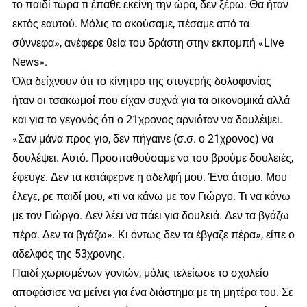
το παιδί τώρα τι έπαθε εκείνη την ώρα, δεν ξέρω. Θα ήταν
εκτός εαυτού. Μόλις το ακούσαμε, πέσαμε από τα
σύννεφα», ανέφερε θεία του δράστη στην εκπομπή «Live
News».
Όλα δείχνουν ότι το κίνητρο της στυγερής δολοφονίας
ήταν οι τσακωμοί που είχαν συχνά για τα οικονομικά αλλά
και για το γεγονός ότι ο 21χρονος αρνιόταν να δουλέψει.
«Σαν μάνα προς γιο, δεν πήγαινε (σ.σ. ο 21χρονος) να
δουλέψει. Αυτό. Προσπαθούσαμε να του βρούμε δουλειές,
έφευγε. Δεν τα κατάφερνε η αδελφή μου. Ένα άτομο. Μου
έλεγε, ρε παιδί μου, «τι να κάνω με τον Γιώργο. Τι να κάνω
με τον Γιώργο. Δεν λέει να πάει για δουλειά. Δεν τα βγάζω
πέρα. Δεν τα βγάζω». Κι όντως δεν τα έβγαζε πέρα», είπε ο
αδελφός της 53χρονης.
Παιδί χωρισμένων γονιών, μόλις τελείωσε το σχολείο
αποφάσισε να μείνει για ένα διάστημα με τη μητέρα του. Σε