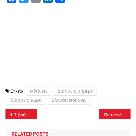
ειδήσεις
Ειδήσεις σήμερα
Ετικέτα:
Ειδήσεις τώρα
Ελλάδα ειδήσεις
Πλοήγηση
Τι βρήκε το Ανθρωποκτονιών στο διαμέρισμα της οικογένειας Σιδηροπούλου
Ποσοστό 5% επιπλέον στις θέσεις των εισακτέων στα ΑΕΙ υποψηφίων που πάσχουν από σοβαρές παθήσεις
άρθρων
RELATED POSTS