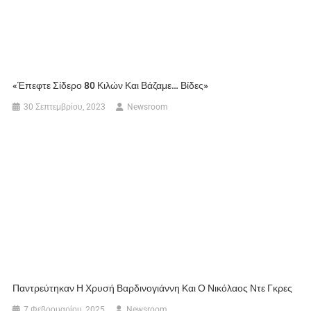
«Έπεφτε Σίδερο 80 Κιλών Και Βάζαμε… Βίδες»
30 Σεπτεμβρίου, 2023
Newsroom
Παντρεύτηκαν Η Χρυσή Βαρδινογιάννη Και Ο Νικόλαος Ντε Γκρες
7 Φεβρουαρίου, 2025
Newsroom