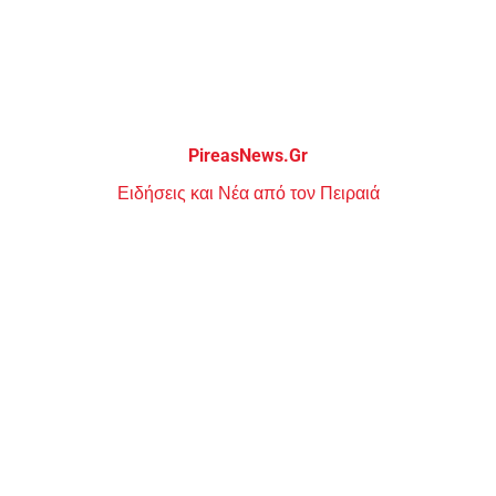
Μεταπηδήστε
στο
περιεχόμενο
PireasNews.Gr
Ειδήσεις και Νέα από τον Πειραιά