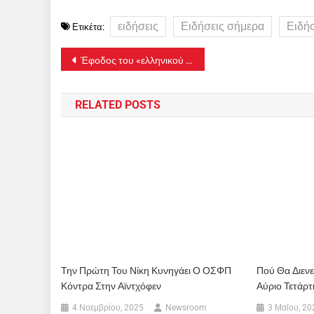
ειδήσεις
Ειδήσεις σήμερα
Ειδή
Ετικέτα:
Πλοήγηση
Έφοδος του «ελληνικού FBI» στις φυλακές Κορυδαλλού – Έγιναν 11 συλλήψεις για ναρκωτικά και όπλα
άρθρων
RELATED POSTS
Την Πρώτη Του Νίκη Κυνηγάει Ο ΟΣΦΠ
Πού Θα Διενε
Κόντρα Στην Αϊντχόφεν
Αύριο Τετάρτ
4 Νοεμβρίου, 2025
Newsroom
3 Μαΐου, 20