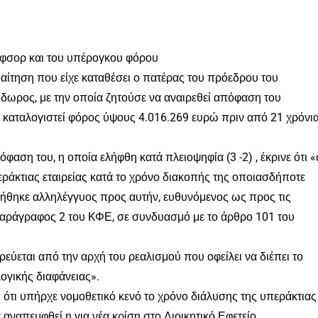
φσορ και του υπέρογκου φόρου
αίτηση που είχε καταθέσει ο πατέρας του πρόεδρου του
δωρος, με την οποία ζητούσε να αναιρεθεί απόφαση του
ε καταλογιστεί φόρος ύψους 4.016.269 ευρώ πριν από 21 χρόνι
αση του, η οποία ελήφθη κατά πλειοψηφία (3 -2) , έκρινε ότι «
άκτιας εταιρείας κατά το χρόνο διακοπής της οποιασδήποτε
ήθηκε αλληλέγγυος προς αυτήν, ευθυνόμενος ως προς τις
παράγραφος 2 του ΚΦΕ, σε συνδυασμό με το άρθρο 101 του
ύεται από την αρχή του ρεαλισμού που οφείλει να διέπει το
ογικής διαφάνειας».
 ότι υπήρχε νομοθετικό κενό το χρόνο διάλυσης της υπεράκτιας
 αναπεμφθεί η για νέα κρίση στο Διοικητικό Εφετείο.