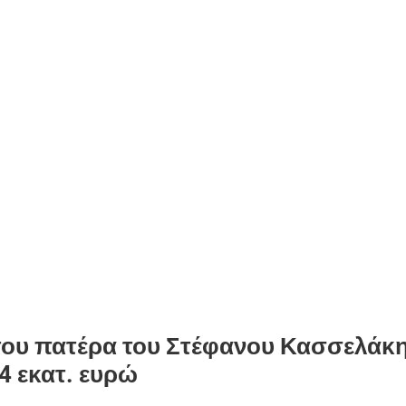
 του πατέρα του Στέφανου Κασσελάκ
 4 εκατ. ευρώ