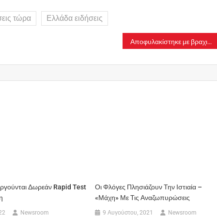
σεις τώρα
Ελλάδα ειδήσεις
Αποφυλακίστηκε με βραχιολάκι ο τράπερ Ivan Greco
ργούνται Δωρεάν Rapid Test
Οι Φλόγες Πλησιάζουν Την Ιστιαία –
η
«Μάχη» Με Τις Αναζωπυρώσεις
22
Newsroom
9 Αυγούστου, 2021
Newsroom