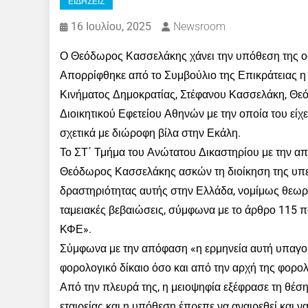
ΕΙΔΗΣΕΙΣ
16 Ιουλίου, 2025
Newsroom
Ο Θεόδωρος Κασσελάκης χάνει την υπόθεση της ο
Απορρίφθηκε από το Συμβούλιο της Επικράτειας η 
Κινήματος Δημοκρατίας, Στέφανου Κασσελάκη, Θεό
Διοικητικού Εφετείου Αθηνών με την οποία του είχ
σχετικά με διώροφη βίλα στην Εκάλη.
Το ΣΤ΄ Τμήμα του Ανώτατου Δικαστηρίου με την απόφ
Θεόδωρος Κασσελάκης ασκών τη διοίκηση της υπερ
δραστηριότητας αυτής στην Ελλάδα, νομίμως θεωρ
ταμειακές βεβαιώσεις, σύμφωνα με το άρθρο 115 
ΚΦΕ».
Σύμφωνα με την απόφαση «η ερμηνεία αυτή υπαγορε
φορολογικό δίκαιο όσο και από την αρχή της φορολ
Από την πλευρά της, η μειοψηφία εξέφρασε τη θέση
εταιρείας και η υπόθεση έπρεπε να αναιρεθεί και να