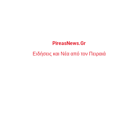
Μεταπηδήστε
στο
περιεχόμενο
PireasNews.Gr
Ειδήσεις και Νέα από τον Πειραιά