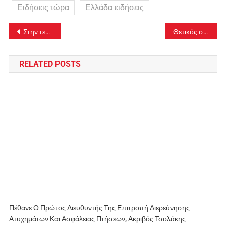
Ειδήσεις τώρα
Ελλάδα ειδήσεις
Πλοήγηση
Στην τελική ευθεία η ανάπλαση της κάτω πλευράς της πλατείας Συντάγματος – Δείτε εικόνες
Θετικός στον κορονοϊό ο Κώστας Μπακογιάννης και ο γιος του
άρθρων
RELATED POSTS
Πέθανε Ο Πρώτος Διευθυντής Της Επιτροπή Διερεύνησης
Ατυχημάτων Και Ασφάλειας Πτήσεων, Ακριβός Τσολάκης