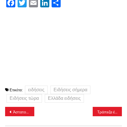
Facebook
Twitter
Email
LinkedIn
Μοιραστείτε
ειδήσεις
Ειδήσεις σήμερα
Ετικέτα:
Ειδήσεις τώρα
Ελλάδα ειδήσεις
Πλοήγηση
Άστατος καιρός με νεφώσεις και τοπικές βροχές σήμερα Κυριακή
Tράπεζα έβαλε στη μαύρη λίστα του «Τειρεσία» θύμα ηλεκτρονικής απάτης
άρθρων