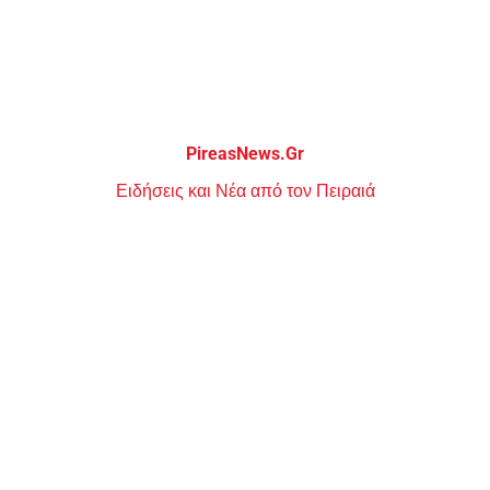
Μεταπηδήστε
στο
περιεχόμενο
PireasNews.Gr
Ειδήσεις και Νέα από τον Πειραιά