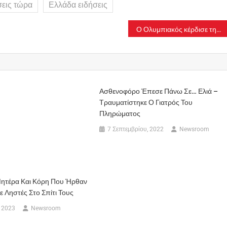
σεις τώρα
Ελλάδα ειδήσεις
Ο Ολυμπιακός κέρδισε την Φενέρ στην παράταση και αντιμετωπίζει Μπαρτσελόνα στα πλέι οφ
Ασθενοφόρο Έπεσε Πάνω Σε… Ελιά –
Τραυματίστηκε Ο Γιατρός Του
Πληρώματος
7 Σεπτεμβρίου, 2022
Newsroom
Μητέρα Και Κόρη Που Ήρθαν
ε Ληστές Στο Σπίτι Τους
 2023
Newsroom