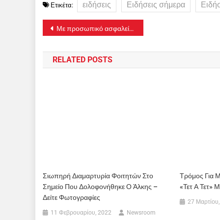
ειδήσεις
Ειδήσεις σήμερα
Ειδή
Ετικέτα:
Πλοήγηση
Με προσωπικό ασφαλείας στις 17 Απριλίου ο ΟΑΣΘ λόγω της 24ωρης πανελλαδικής απεργίας της ΓΣΕΕ
άρθρων
RELATED POSTS
Σιωπηρή Διαμαρτυρία Φοιτητών Στο
Τρόμος Για 
Σημείο Που Δολοφονήθηκε Ο Άλκης –
«τετ Α Τετ» Μ
Δείτε Φωτογραφίες
27 Μαρτίου,
11 Φεβρουαρίου, 2022
Newsroom