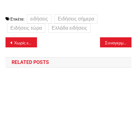
ειδήσεις
Ειδήσεις σήμερα
Ετικέτα:
Ειδήσεις τώρα
Ελλάδα ειδήσεις
Πλοήγηση
Χωρίς ενεργό μέτωπο πλην του εργοστασίου ανακύκλωσης η φωτιά στο Ωραιόκαστρο – Επιχειρούν 160 πυροσβέστες, με 52 οχήματα
Συναγερμός για ύποπτη βαλίτσα έξω από την πρεσβεία των ΗΠΑ – Διακοπή της κυκλοφορίας στη Βασιλίσσης Σοφίας
άρθρων
RELATED POSTS