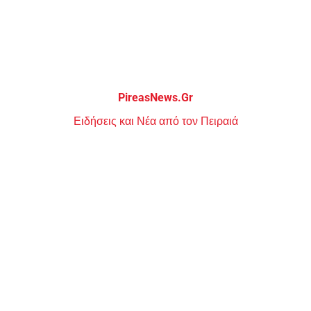
Μεταπηδήστε
στο
περιεχόμενο
PireasNews.Gr
Ειδήσεις και Νέα από τον Πειραιά