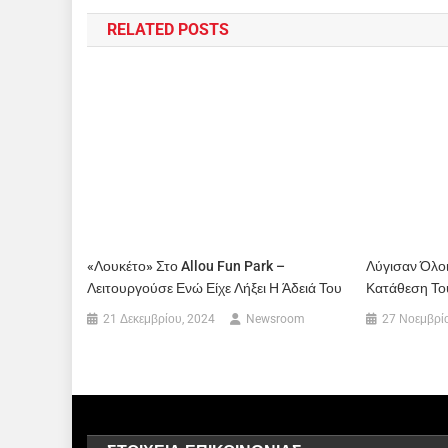
RELATED POSTS
«Λουκέτο» Στο Allou Fun Park –
Λύγισαν Όλοι
Λειτουργούσε Ενώ Είχε Λήξει Η Άδειά Του
Κατάθεση Το
21 Δεκεμβρίου, 2024
Newsroom
27 Νοεμβρί