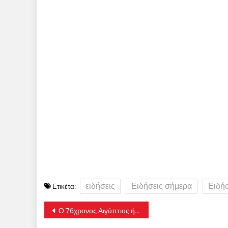
ειδήσεις
Ειδήσεις σήμερα
Ειδή
Ετικέτα:
Πλοήγηση
Ο 76χρονος Αιγύπτιος ήταν «ο άνθρωπος της οικογένειας Καρνέση», σύμφωνα με μαρτυρίες – Η καραμπίνα με την οποία έγιναν οι φόνοι
άρθρων