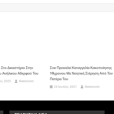
 Στο Δικαστήριο Στην
Σοκ Προκαλεί Καταγγελία Κακοποίησης
υ Ανήλικου Αδερφού Του
19χρονου Με Νοητική Στέρηση Από Τον
Πατέρα Του
ου, 2025
Newsroom
24 Ιουλίου, 2021
Newsroom