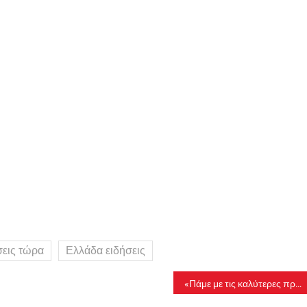
σεις τώρα
Ελλάδα ειδήσεις
«Πάμε με τις καλύτερες προθέσεις – Δεν είμαστε εδώ για να τα ισοπεδώσουμε όλα»