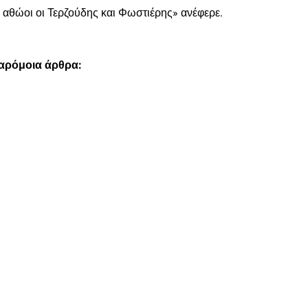
 αθώοι οι Τερζούδης και Φωστιέρης» ανέφερε.
παρόμοια άρθρα: