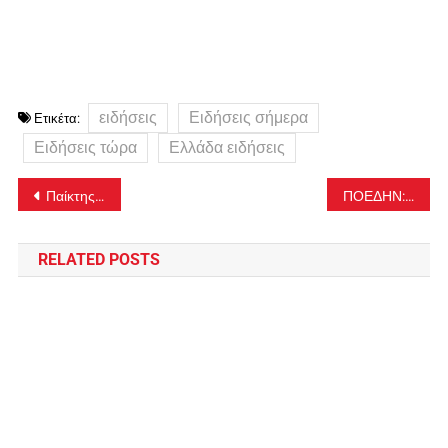
ειδήσεις
Ειδήσεις σήμερα
Ετικέτα:
Ειδήσεις τώρα
Ελλάδα ειδήσεις
Πλοήγηση
Παίκτης του Παναθηναϊκού ο Άιζακ Μπόνγκα – Ξανασμίγει με τον Ομπράντοβιτς
ΠΟΕΔΗΝ: Στάση εργασίας στις 14 Ιουλίου για την άρση της μονιμότητας των δημοσιών υπαλλήλων
άρθρων
RELATED POSTS