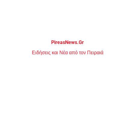
Μεταπηδήστε
στο
περιεχόμενο
PireasNews.Gr
Ειδήσεις και Νέα από τον Πειραιά