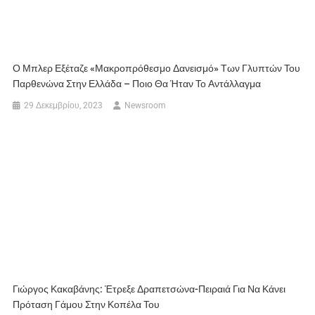
Ο Μπλερ Εξέταζε «μακροπρόθεσμο Δανεισμό» Των Γλυπτών Του
Παρθενώνα Στην Ελλάδα – Ποιο Θα Ήταν Το Αντάλλαγμα
29 Δεκεμβρίου, 2023
Newsroom
Γιώργος Κακαβάνης: Έτρεξε Δραπετσώνα-Πειραιά Για Να Κάνει
Πρόταση Γάμου Στην Κοπέλα Του