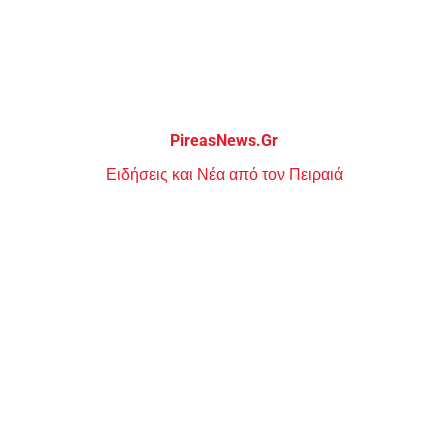
Μεταπηδήστε
στο
περιεχόμενο
PireasNews.Gr
Ειδήσεις και Νέα από τον Πειραιά