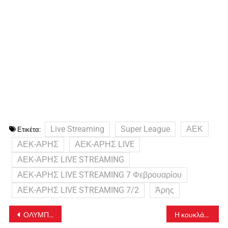
Live Streaming
Super League
ΑΕΚ
Ετικέτα:
ΑΕΚ-ΑΡΗΣ
ΑΕΚ-ΑΡΗΣ LIVE
ΑΕΚ-ΑΡΗΣ LIVE STREAMING
ΑΕΚ-ΑΡΗΣ LIVE STREAMING 7 Φεβρουαρίου
ΑΕΚ-ΑΡΗΣ LIVE STREAMING 7/2
Άρης
Πλοήγηση
ΟΛΥΜΠΙΑΚΟΣ-ΟΦΗ LIVE STREAMING 7/2: Όλα τα link
Η κουκλάρα Ζωή Δημητράκου παντρεύτηκε πανίσχυρο επιχειρηματία! Δείτε ποιος είναι και… τα σχόλια δικά σας! (φωτό)
άρθρων