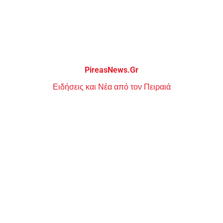
Μεταπηδήστε
στο
περιεχόμενο
PireasNews.Gr
Ειδήσεις και Νέα από τον Πειραιά