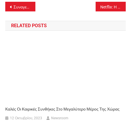
Πλοήγηση
Συναγερμός στο Γουδή για εξαφάνιση 14χρονης
Netflix: Η πολυαναμενόμενη παιδική σειρά κάνει πρεμιέρα την Παρασκευή 30 Απριλίου-video
άρθρων
RELATED POSTS
Καλές Οι Καιρικές Συνθήκες Στο Μεγαλύτερο Μέρος Της Χώρας
12 Οκτωβρίου, 2023
Newsroom