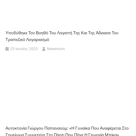
Υποδύθηκε Τον Βοηθό Του Λογιστή Της Και Της Άδειασε Τον
Τραπεζικό Λογαριασμό
23 Ιουνίου, 2023
Newsroom
Αυτοκτονία Γιώργου Παπαναούμ: «Η Γυναίκα Που Αναφέρεται Στο
Σημείωμα Συμμετείχε Στο Πάρτι Που Πήγε Η Γεωργία Μπίκα»