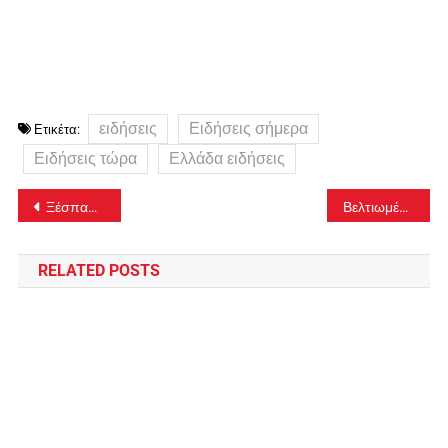
ειδήσεις
Ειδήσεις σήμερα
Ετικέτα:
Ειδήσεις τώρα
Ελλάδα ειδήσεις
Πλοήγηση
Ξέσπασε φωτιά στη Θέρμη Θεσσαλονίκης
Βελτιωμένη είναι η εικόνα της φωτιάς σε δύσβατη περιοχή μεταξύ Χρούσου και Σκάλας Ερεσού στην Λέσβο
άρθρων
RELATED POSTS