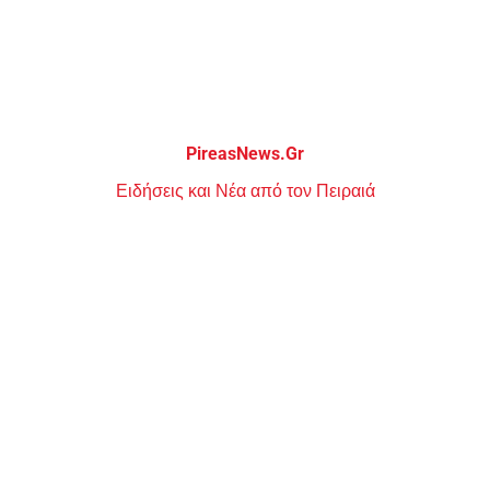
Μεταπηδήστε
στο
περιεχόμενο
PireasNews.Gr
Ειδήσεις και Νέα από τον Πειραιά