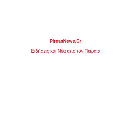
Μεταπηδήστε
στο
περιεχόμενο
PireasNews.Gr
Ειδήσεις και Νέα από τον Πειραιά