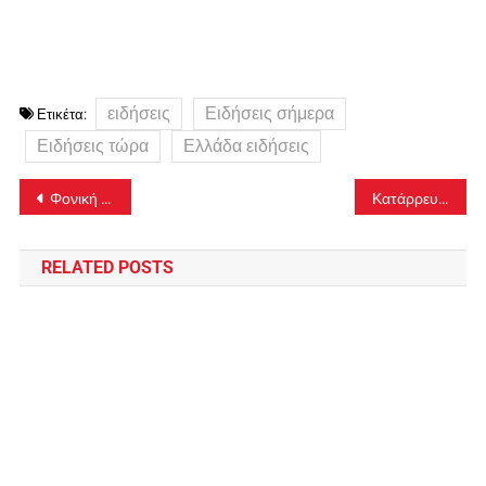
ειδήσεις
Ειδήσεις σήμερα
Ετικέτα:
Ειδήσεις τώρα
Ελλάδα ειδήσεις
Πλοήγηση
Φονική συμπλοκή στην Ημαθία: Ένας νεκρός και ένας τραυματίας
Κατάρρευση πολυκατοικίας στα Πετράλωνα: Έκτακτη σύσκεψη για την άμεση απομάκρυνση των μπάζων συγκάλεσε ο Προϊστάμενος της Εισαγγελίας Πρωτοδικών
άρθρων
RELATED POSTS