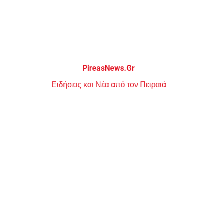
Μεταπηδήστε
στο
περιεχόμενο
PireasNews.Gr
Ειδήσεις και Νέα από τον Πειραιά