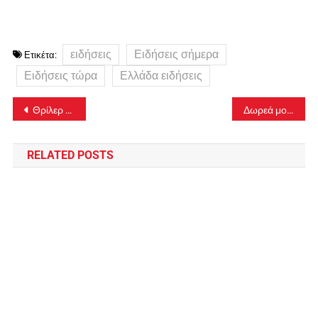
ειδήσεις
Ειδήσεις σήμερα
Ετικέτα:
Ειδήσεις τώρα
Ελλάδα ειδήσεις
Πλοήγηση
Θρίλερ με την εξαφάνιση της Γιου Τινγκ: «Απαγωγή ή ανθρωποκτονία», λέει ο υπεύθυνος της «Γραμμής Ζωής»
Δωρεά μοτοσικλετών στην ΕΛ.ΑΣ.
άρθρων
RELATED POSTS