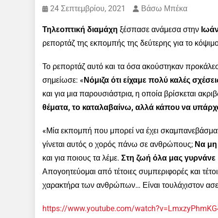
24 Σεπτεμβρίου, 2021
Βάσω Μπέκα
Τηλεοπτική διαμάχη
ξέσπασε ανάμεσα στην
Ιωά
ρεπορτάζ της εκπομπής της δεύτερης για το κόψιμο
Το ρεπορτάζ αυτό και τα όσα ακούστηκαν προκάλεσ
σημείωσε: «
Νόμιζα ότι είχαμε πολύ καλές σχέσε
και για μια παρουσιάστρια, η οποία βρίσκεται ακρι
θέματα, το καταλαβαίνω, αλλά κάπου να υπάρχ
«Μία εκπομπή που μπορεί να έχει σκαμπανεβάσματα
γίνεται αυτός ο χορός πάνω σε ανθρώπους;
Να μη
και για ποιους τα λέμε.
Στη ζωή όλα μας γυρνάνε
Απογοητεύομαι από τέτοιες συμπεριφορές και τέτο
χαρακτήρα των ανθρώπων… Είναι τουλάχιστον ασεβ
https://www.youtube.com/watch?v=LmxzyPhmKG