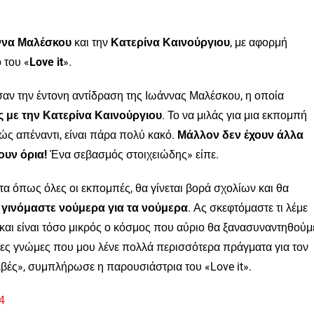
ννα Μαλέσκου
και την
Κατερίνα Καινούργιου
, με αφορμή
 του «
Love it
».
αν την έντονη αντίδραση της Ιωάννας Μαλέσκου, η οποία
ις με την Κατερίνα Καινούργιου
. Το να μιλάς για μια εκπομπή
βώς απέναντι, είναι πάρα πολύ κακό.
Μάλλον δεν έχουν άλλα
ουν όρια!
Ένα σεβασμός στοιχειώδης» είπε.
 όπως όλες οι εκπομπές, θα γίνεται βορά σχολίων και θα
 γινόμαστε νούμερα για τα νούμερα
. Ας σκεφτόμαστε τι λέμε
και είναι τόσο μικρός ο κόσμος που αύριο θα ξανασυναντηθούμ
ιες γνώμες που μου λένε πολλά περισσότερα πράγματα για τον
ές», συμπλήρωσε η παρουσιάστρια του «Love it».
4