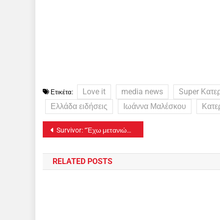
Love it
media news
Super Κατε
Ετικέτα:
Ελλάδα ειδήσεις
Ιωάννα Μαλέσκου
Κατε
Πλοήγηση
Survivor: “Έχω μετανιώσει για τη συμμετοχή μου!” Ποια το είπε
άρθρων
RELATED POSTS