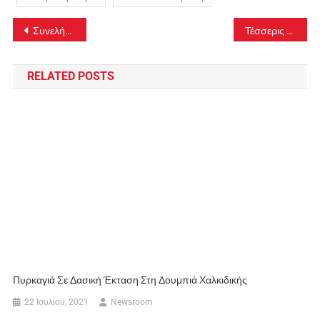
Πλοήγηση
Συνελήφθησαν πατέρας και γιος στη Χαλκιδική για διακίνηση ναρκωτικών
Τέσσερις συλλήψεις για τρεις φωτιές από αμέλεια σε Αργολίδα, Καβάλα και Κορινθία
άρθρων
RELATED POSTS
Πυρκαγιά Σε Δασική Έκταση Στη Δουμπιά Χαλκιδικής
22 Ιουλίου, 2021
Newsroom