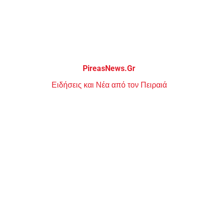
Μεταπηδήστε
στο
περιεχόμενο
PireasNews.Gr
Ειδήσεις και Νέα από τον Πειραιά