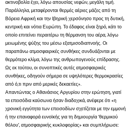
ακτινοβολία έχει, λόγω απουσίας νεφών, μεγάλη τιμή.
Παράλληλα, μεταφέρονται θερμές αέριες μάζες από τη
Βόρεια Αφρική και την Ιβηρική χερσόνησο προς τη δυτική,
κεντρική και νότια Ευρώπη. Το έδαφος είναι ξηρό, κάτι το
οποίο επιτείνει περαιτέρω τη θέρμανση του αέρα, λόγω
μειωμένης ψύξης του μέσω εξατμισοδιαπνοής. Οι
παραπάνω ατμοσφαιρικές συνθήκες συνδυάζονται με
θερμότερο κλίμα, λόγω της ανθρωπογενούς επίδρασης.
Ως εκ τούτου, οι συνοπτικές αυτές ατμοσφαιρικές
συνθήκες, οδηγούν σήμερα σε υψηλότερες θερμοκρασίες
από ό,τι πριν από μερικές δεκαετίες».
Απαντώντας ο Αθανάσιος Αργυρίου στην ερώτηση, γιατί
τα επεισόδια καύσωνα ήσαν διαδοχικά, ανέφερε ότι «η
χρονική εγγύτητα των επεισοδίων σχετίζεται με την εμμονή
ή την επαναφορά ευνοϊκής για τη δημιουργία ‘θερμικού
θόλου’, ατμοσφαιρικής κυκλοφορίας» και συμπλήρωσε: