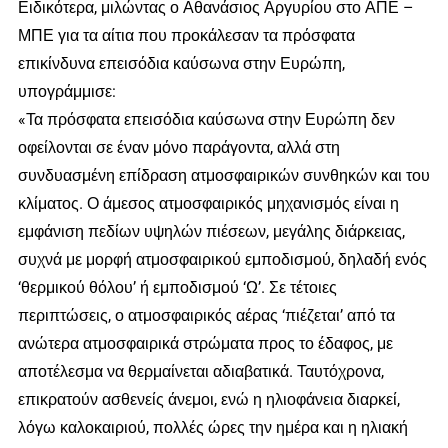
Ειδικότερα, μιλώντας ο Αθανάσιος Αργυρίου στο ΑΠΕ –
ΜΠΕ για τα αίτια που προκάλεσαν τα πρόσφατα
επικίνδυνα επεισόδια καύσωνα στην Ευρώπη,
υπογράμμισε:
«Τα πρόσφατα επεισόδια καύσωνα στην Ευρώπη δεν
οφείλονται σε έναν μόνο παράγοντα, αλλά στη
συνδυασμένη επίδραση ατμοσφαιρικών συνθηκών και του
κλίματος. Ο άμεσος ατμοσφαιρικός μηχανισμός είναι η
εμφάνιση πεδίων υψηλών πιέσεων, μεγάλης διάρκειας,
συχνά με μορφή ατμοσφαιρικού εμποδισμού, δηλαδή ενός
‘θερμικού θόλου’ ή εμποδισμού ‘Ω’. Σε τέτοιες
περιπτώσεις, ο ατμοσφαιρικός αέρας ‘πιέζεται’ από τα
ανώτερα ατμοσφαιρικά στρώματα προς το έδαφος, με
αποτέλεσμα να θερμαίνεται αδιαβατικά. Ταυτόχρονα,
επικρατούν ασθενείς άνεμοι, ενώ η ηλιοφάνεια διαρκεί,
λόγω καλοκαιριού, πολλές ώρες την ημέρα και η ηλιακή