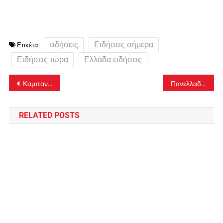
ειδήσεις
Ειδήσεις σήμερα
Ετικέτα:
Ειδήσεις τώρα
Ελλάδα ειδήσεις
Πλοήγηση
Καμπανάκι κινδύνου: «Σε περιοχή υψηλής επικινδυνότητας η Ελλάδα για ακραία υψηλές θερμοκρασίες»
Πανελλαδικές Εξετάσεις 2026: Τα «κλειδιά» για τη σωστή συμπλήρωση του Μηχανογραφικού – Τι να αποφύγουν οι υποψήφιοι
άρθρων
RELATED POSTS