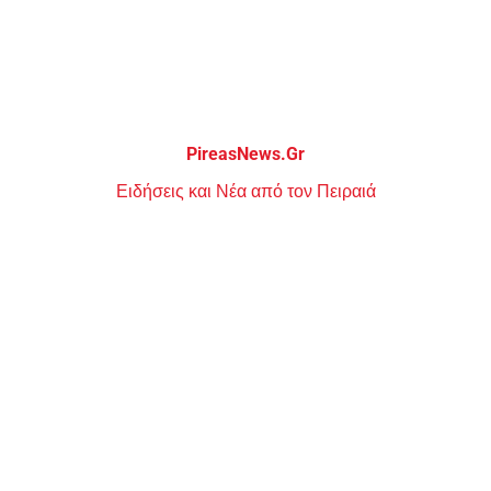
Μεταπηδήστε
στο
περιεχόμενο
PireasNews.Gr
Ειδήσεις και Νέα από τον Πειραιά