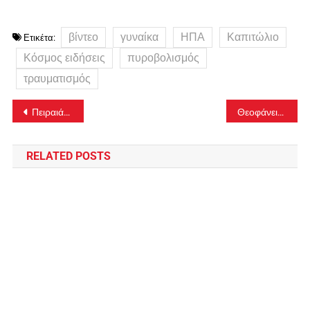
βίντεο
γυναίκα
ΗΠΑ
Καπιτώλιο
Ετικέτα:
Κόσμος ειδήσεις
πυροβολισμός
τραυματισμός
Πλοήγηση
Πειραιάς: Όσο ζούμε ο Σταυρός θα αγιάζει πάντα τα ύδατα μας…
Θεοφάνεια 2021: Τεμενάδες στους καναλάρχες, ψευτομαγκιές στους ιερείς και τους πιστούς!
άρθρων
RELATED POSTS