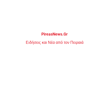
Μεταπηδήστε
στο
περιεχόμενο
PireasNews.Gr
Ειδήσεις και Νέα από τον Πειραιά