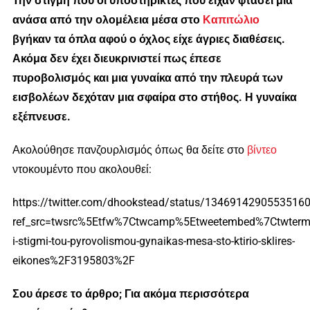
Την στιγμή που οι υποστηρικτές που είχαν φτάσει μια
ανάσα από την ολομέλεια μέσα στο
Καπιτώλιο
βγήκαν τα όπλα αφού ο όχλος είχε άγριες διαθέσεις.
Ακόμα δεν έχει διευκρινιστεί πως έπεσε
πυροβολισμός και μια γυναίκα από την πλευρά των
εισβολέων δεχόταν μια σφαίρα στο στήθος. Η γυναίκα
εξέπνευσε.
Ακολούθησε πανζουρλισμός όπως θα δείτε στο
βίντεο
ντοκουμέντο που ακολουθεί:
https://twitter.com/dhookstead/status/1346914290553516
ref_src=twsrc%5Etfw%7Ctwcamp%5Etweetembed%7Ctwter
i-stigmi-tou-pyrovolismou-gynaikas-mesa-sto-ktirio-sklires-
eikones%2F3195803%2F
Σου άρεσε το άρθρο; Για ακόμα περισσότερα