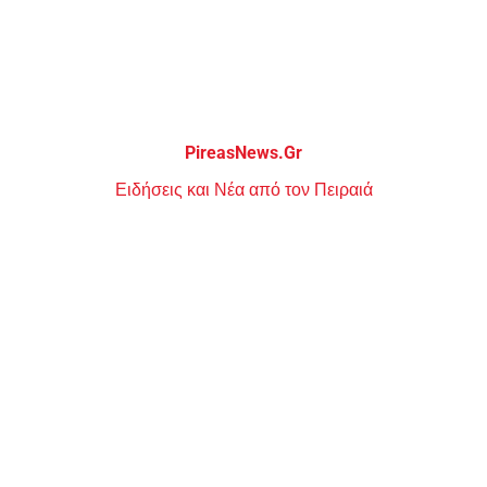
Μεταπηδήστε
στο
περιεχόμενο
PireasNews.Gr
Ειδήσεις και Νέα από τον Πειραιά