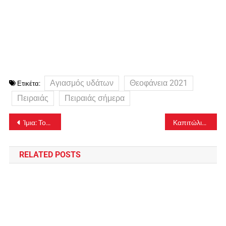
Αγιασμός υδάτων
Θεοφάνεια 2021
Ετικέτα:
Πειραιάς
Πειραιάς σήμερα
Πλοήγηση
Ίμια: Τουρκική ακταιωρός εμβόλισε ταχύπλοο σκάφος του Λιμενικού-photo
Καπιτώλιο: Η στιγμή του θανάσιμου τραυματισμού της γυναίκας-video
άρθρων
RELATED POSTS