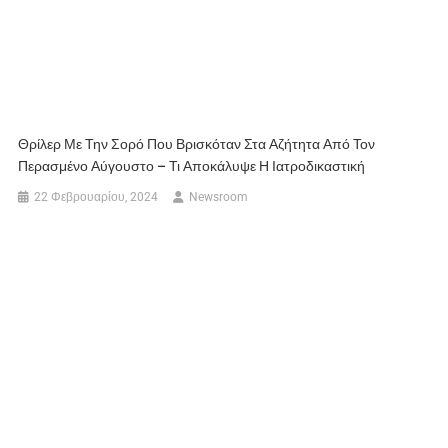
Θρίλερ Με Την Σορό Που Βρισκόταν Στα Αζήτητα Από Τον
Περασμένο Αύγουστο – Τι Αποκάλυψε Η Ιατροδικαστική
22 Φεβρουαρίου, 2024
Newsroom