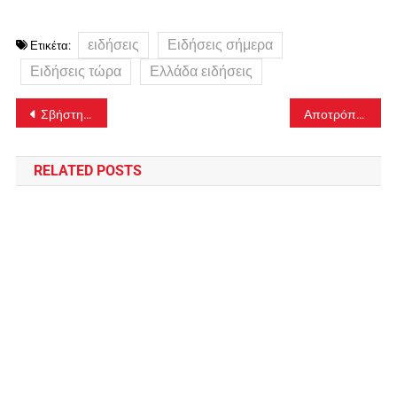
ειδήσεις
Ειδήσεις σήμερα
Ετικέτα:
Ειδήσεις τώρα
Ελλάδα ειδήσεις
Πλοήγηση
Σβήστηκε η φωτιά σε εργοστάσιο ανακύκλωσης
Αποτρόπαιο θέαμα με απαγχονισμένο σκύλο
άρθρων
RELATED POSTS