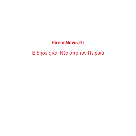
Μεταπηδήστε
στο
περιεχόμενο
PireasNews.Gr
Ειδήσεις και Νέα από τον Πειραιά