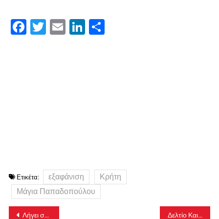
Facebook
Twitter
Email
LinkedIn
Μοιραστείτε
εξαφάνιση
Κρήτη
Ετικέτα:
Μάγια Παπαδοπούλου
Πλοήγηση
Λήγει σήμερα η προθεσμία για της αιτήσεις του επιδόματος θέρμανσης
Δελτίο Καιρού ΕΜΥ: Ισχυρές βροχές και καταιγίδες προ των πυλών