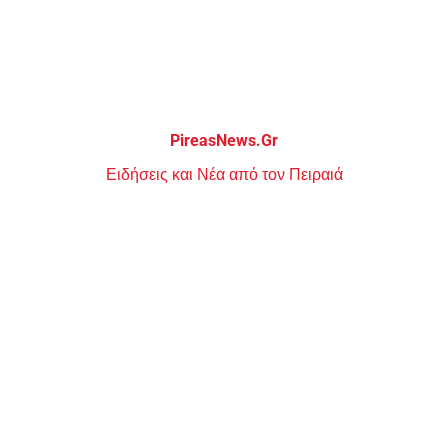
Μεταπηδήστε
στο
περιεχόμενο
PireasNews.Gr
Ειδήσεις και Νέα από τον Πειραιά