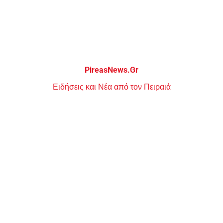
Μεταπηδήστε
στο
περιεχόμενο
PireasNews.Gr
Ειδήσεις και Νέα από τον Πειραιά