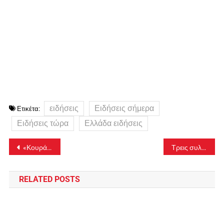
ειδήσεις
Ειδήσεις σήμερα
Ετικέτα:
Ειδήσεις τώρα
Ελλάδα ειδήσεις
Πλοήγηση
«Κουράστηκα να τη φροντίζω» – Ποινική δίωξη για ανθρωποκτονία από πρόθεση στον 50χρονο μητροκτόνο στο Χαϊδάρι
Τρεις συλλήψεις για τη δολοφονία της 69χρονης συμβολαιογράφου στην Ζάκυνθο – Φέρονται να έχουν ομολογήσει
άρθρων
RELATED POSTS